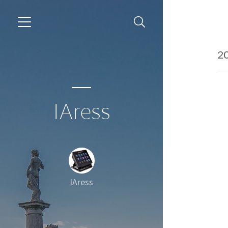
20
IAress
IAress