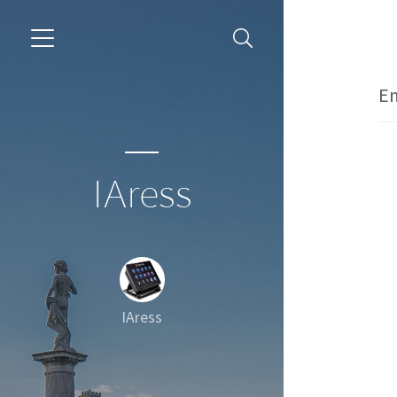
Em
IAress
IAress