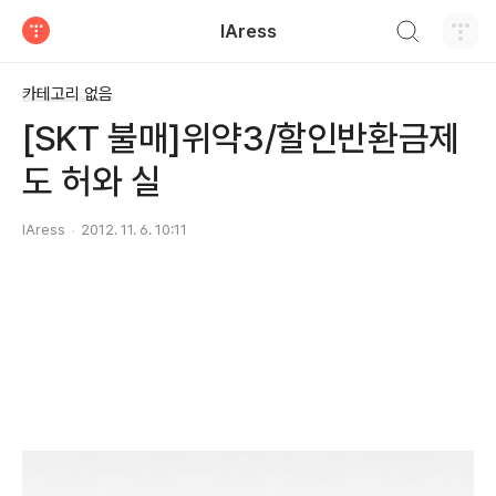
검색하기
IAress
티스토리
카테고리 없음
[SKT 불매]위약3/할인반환금제
도 허와 실
IAress
2012. 11. 6. 10:11